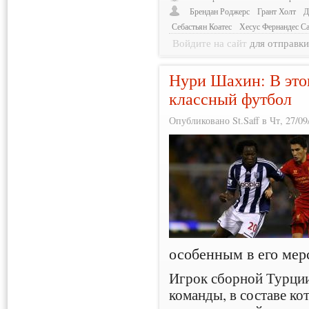
Брендан Роджерс
Грант Холт
Д
Себастьян Коатес
Хесус Фернандес Са
Войдите на сайт
для отправк
Нури Шахин: В этом
классный футбол
Опубликовано St.Saff в Чт, 27/09
особенным в его мер
Игрок сборной Турции
команды, в составе ко