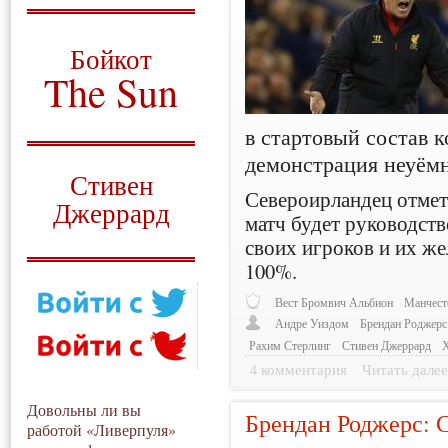
О том, когда появился
и зачем нужен
Бойкот
The Sun
Для тех, у кого всё ещё остались
в стартовый состав 
вопросы
демонстрация неуёмн
Русский перевод
Стивен
Североирландец отмети
Джеррард
матч будет руководст
Моя история
своих игроков и их же
100%.
Вест Бромвич Альбион
Манчест
Андре Уиздом
Брендан Роджерс
Рахим Стерлинг
Стивен Джеррард
Х
4 комментария
Читать дале
Довольны ли вы
Брендан Роджерс: С
работой «Ливерпуля»