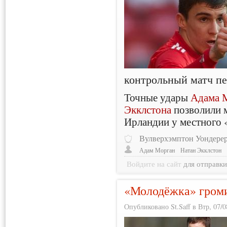
контрольный матч пе
Точные удары
Адама 
Экклстона
позволили 
Ирландии у местного «
Вулверхэмптон Уондере
Адам Морган
Натан Экклстон
Войдите на сайт
для отправк
«Молодёжка» громи
Опубликовано St.Saff в Втр, 07/0