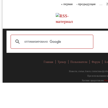
« первая
‹ предыдущая
…
Главная
Трекер
Пользователи
Форум
Бл
Новости, статьи, блоги, статистика фут
При использовании ма
Хостинг предоставлен
Fa