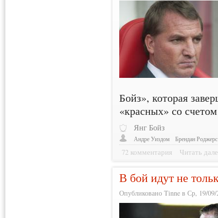
Бойз», которая заве
«красных» со счетом 
Янг Бойз
Андре Уиздом
Брендан Роджерс
72 комментария
Читать дале
В бой идут не толь
Опубликовано Tinne в Ср, 19/09/