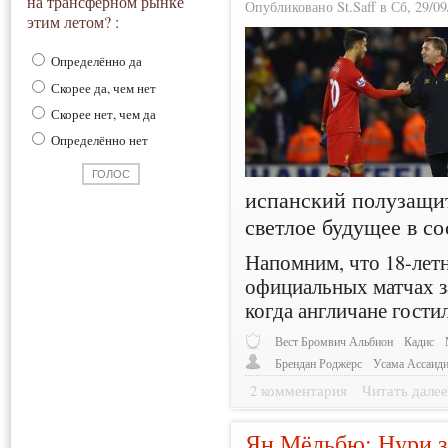
на трансферном рынке
Опубликовано St.Saff в Сб, 29/09
этим летом? :
Определённо да
Скорее да, чем нет
Скорее нет, чем да
Определённо нет
испанский полузащ
светлое будущее в со
Напомним, что 18-лет
официальных матчах з
когда англичане гости
Вест Бромвич Альбион
Кадис
Брендан Роджерс
Усама Ассаид
2 комментария
Читать дале
Ян Мёльбю: Нури з