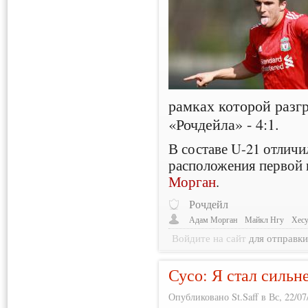
рамках которой разг
«Рочдейла» - 4:1.
В составе U-21 отлич
расположения первой
Морган
.
Рочдейл
Адам Морган
Майкл Нгу
Хесу
Войдите на сайт
для отправк
Сусо: Я стал сильн
Опубликовано St.Saff в Вс, 22/07