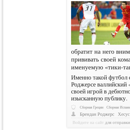
обратит на него вним
прививать своей ком
именуемую «тики-та
Именно такой футбол 
Роджерсе валлийский 
своей игрой в дебютн
изысканную публику.
Сборная Греции
Сборная Испан
Брендан Роджерс
Хесус
Войдите на сайт
для отправк