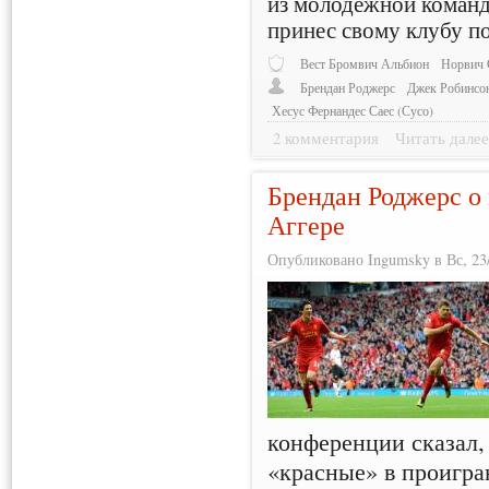
из молодежной команд
принес свому клубу п
Вест Бромвич Альбион
Норвич 
Брендан Роджерс
Джек Робинсо
Хесус Фернандес Саес (Сусо)
2 комментария
Читать дале
Брендан Роджерс о
Аггере
Опубликовано Ingumsky в Вс, 23/
конференции сказал, 
«красные» в проигран