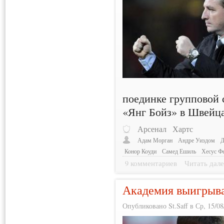
поединке групповой 
«Янг Бойз» в Швейц
Арсенал
Хартс
Адам Морган
Андре Уиздом
Д
Конор Коуди
Самед Ешиль
Хесус Фе
9 комментариев
Читать дале
Академия выигрыва
Опубликовано St.Saff в Ср, 15/08