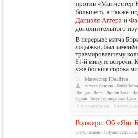
против «Манчестер 
большего, а также п
Даниэля Аггера
и
Фа
дополнительного изу
В перерыве матча Бор
лодыжки, был заменён
травмировавшему коле
81-й минуте встречи.
уже больше сорока ми
Манчестер Юнайтед
Антонио Валенсия
Бобби Чарль
Джонджо Шелви
Джонни Эванс
Иа
Борини
Хесус Фернандес Саес (Сусо)
9 комментариев
Читать дале
Роджерс: Об «Янг Б
Опубликовано Jellyandicecream в 