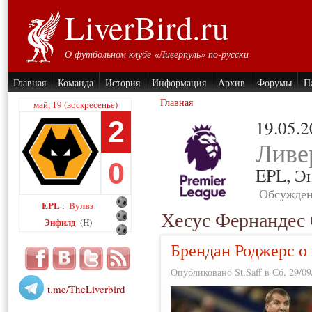
LiverBird.ru
О футбольном клубе «Ливерпуль» по-русски
Главная
Команда
История
Информация
Архив
Форумы
П
Главная
май, 19 (воскресенье)
2
19.05.
Ливе
0
EPL,
Э
Обсужден
EPL
Вулвз
:
Хесус Фернандес 
Энфилд
(H)
Брендан Роджерс о 
Опубликовано St.Saff в Сб, 29/09
t.me/TheLiverbird