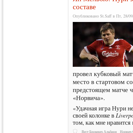
составе
Опубликовано St.Saff в Пт, 28/09
провел кубковый мат
место в стартовом с
предстоящем матче 
«Норвича».
«Удачная игра Нури не
своей колонке в
Liverp
том, как мне нравится
Вест Бромвич Альбион
Норвич 