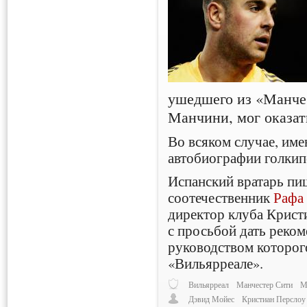
ушедшего из «Манче
Манчини, мог оказат
Во всяком случае, име
автобиографии голки
Испанский вратарь пиш
соотечественник
Рафа
директор клуба Крист
с просьбой дать реко
руководством которог
«Вильярреале».
Вильярреал
Манчестер Сити
М
Дэвид Мойес
Кристиан Перслоу