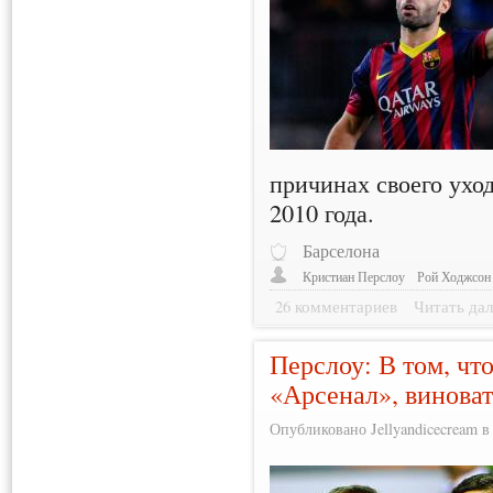
причинах своего уход
2010 года.
Барселона
Кристиан Перслоу
Рой Ходжсон
26 комментариев
Читать дал
Перслоу: В том, чт
«Арсенал», винова
Опубликовано Jellyandicecream в 