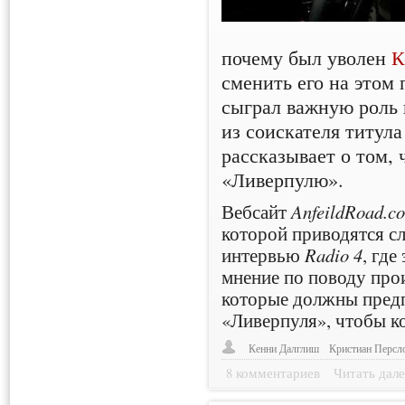
почему был уволен
К
сменить его на этом 
сыграл важную роль 
из соискателя титула
рассказывает о том, 
«Ливерпулю».
Вебсайт
AnfeildRoad.c
которой приводятся сл
интервью
Radio 4
, где
мнение по поводу прои
которые должны пред
«Ливерпуля», чтобы к
Кенни Далглиш
Кристиан Персл
8 комментариев
Читать дале