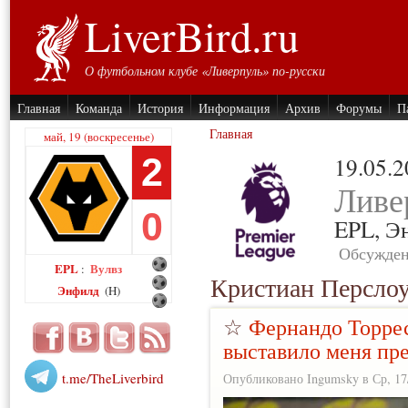
LiverBird.ru
О футбольном клубе «Ливерпуль» по-русски
Главная
Команда
История
Информация
Архив
Форумы
П
Главная
май, 19 (воскресенье)
2
19.05.
Ливе
0
EPL,
Э
Обсужден
EPL
Вулвз
:
Кристиан Персло
Энфилд
(H)
☆
Фернандо Торрес
выставило меня пр
t.me/TheLiverbird
Опубликовано Ingumsky в Ср, 17/