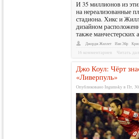
И 35 миллионов из эт
на нереализованные п
стадиона. Хикс и Жилл
дизайном расположен
также манчестерских 
Джордж Жиллет
Иан Эйр
Крис
16 комментариев
Читать дал
Джо Коул: Чёрт зна
«Ливерпуль»
Опубликовано Ingumsky в Пт, 30/