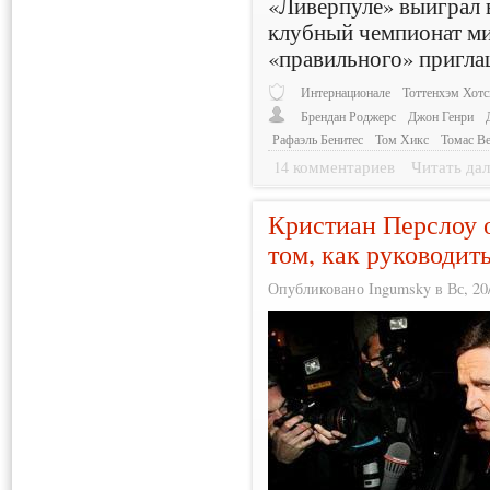
«Ливерпуле» выиграл 
клубный чемпионат ми
«правильного» пригла
Интернационале
Тоттенхэм Хотс
Брендан Роджерс
Джон Генри
Рафаэль Бенитес
Том Хикс
Томас В
14 комментариев
Читать дал
Кристиан Перслоу 
том, как руководит
Опубликовано Ingumsky в Вс, 20/