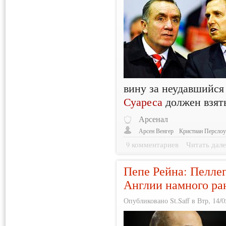
вину за неудавшийся
Суареса
должен взять
Арсенал
Арсен Венгер
Кристиан Персло
9 комментариев
Читать дале
Пепе Рейна: Пеллег
Англии намного ра
Опубликовано St.Saff в Втр, 14/0