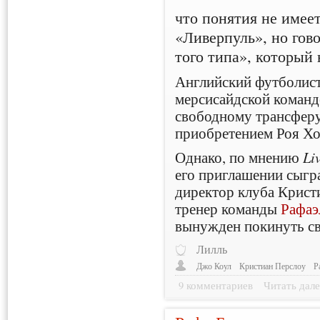
что понятия не имеет
«Ливерпуль», но гов
того типа», который
Английский футболист
мерсисайдской команде
свободному трансферу
приобретением Роя Х
Однако, по мнению
Li
его приглашении сыгр
директор клуба Кристи
тренер команды
Рафаэ
вынужден покинуть св
Лилль
Джо Коул
Кристиан Перслоу
Р
9 комментариев
Читать дале