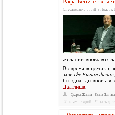
Рафа Бенитес хочет
Опубликовано St.Saff в Пнд, 17/1
желании вновь возгл
Во время встречи с фа
зале
The Empire theatre
бы однажды вновь воз
Далглиша
.
Джордж Жиллет
Кенни Далгли
31 комментарий
Читать дал