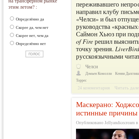
на трансферном рынке
переживавшего непрос
этим летом? :
направил клубу письм
«Челси» и был отпуще
Определённо да
руководства «красных»
Скорее да, чем нет
Саймон Хьюз при подг
Скорее нет, чем да
of Fire
решил выяснить
Определённо нет
точку зрения.
LiverBird
русскоязычными читат
Челси
Дэмьен Комолли
Кенни Далгли
Торрес
24 комментария
Читать дале
Маскерано: Ходжсо
истинные причины 
Опубликовано Jellyandicecream в 