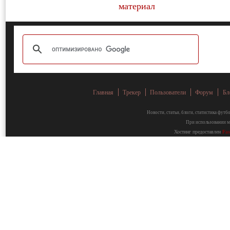
Главная
Трекер
Пользователи
Форум
Бл
Новости, статьи, блоги, статистика фут
При использовании ма
Хостинг предоставлен
Fa