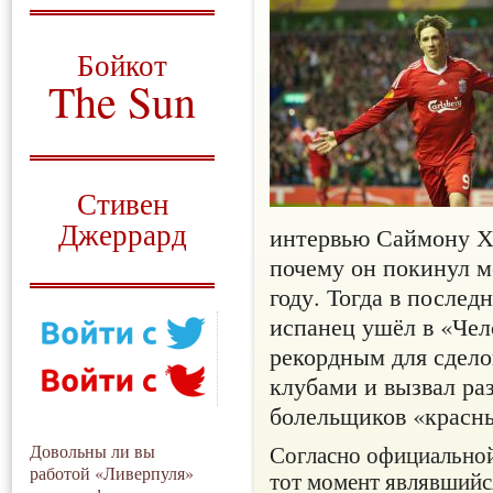
О том, когда появился
и зачем нужен
Бойкот
The Sun
Для тех, у кого всё ещё остались
вопросы
Русский перевод
Стивен
Джеррард
интервью Саймону Хь
почему он покинул м
Моя история
году. Тогда в послед
испанец ушёл в «Челс
рекордным для сдел
клубами и вызвал ра
болельщиков «красн
Согласно официальной
Довольны ли вы
работой «Ливерпуля»
тот момент являвшийс