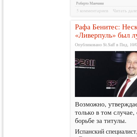
Роберто Манчини
5 комментариев
Читать дале
Рафа Бенитес: Неск
«Ливерпуль» был 
Опубликовано St.Saff в Пнд, 10/0
Возможно, утвержда
только в том случае, 
борьбе за титулы.
Испанский специалист