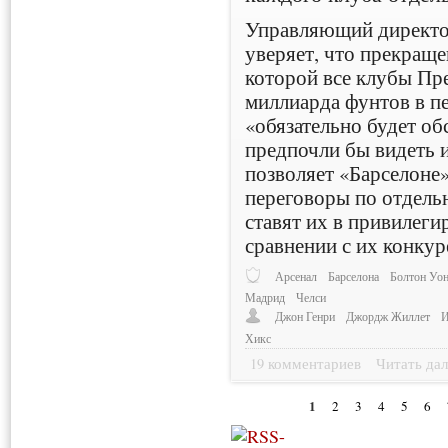
Управляющий директо
уверяет, что прекращ
которой все клубы Пре
миллиарда фунтов в пе
«обязательно будет об
предпочли бы видеть 
позволяет «Барселоне
переговоры по отдельн
ставят их в привилеги
сравнении с их конкур
Арсенал
Барселона
Болтон Уон
Мадрид
Челси
Джон Генри
Джордж Жиллет
И
Хикс
19 комментариев
Читать дал
1
2
3
4
5
6