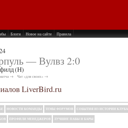
абы
Блоги
Новое на сайте
Правила
24
рпуль — Вулвз 2:0
филд
(H)
матча →
Чат «для своих» →
алов LiverBird.ru
БЕ
НОВОСТИ КОМАНДЫ
ТЕМЫ ФОРУМОВ
СОБЫТИЯ ИЗ ИСТОРИИ КЛУБА
КОВ
ПРОФИЛИ МЕНЕДЖЕРОВ
ЛУЧШИЕ ПАБЫ И БАРЫ