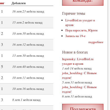
инг
Добавлен
1
16 лет 23 недели
назад
Горячие темы
LiverBird.ru уходит в
1
15 лет 2 недели
назад
архив
Пора взрослеть, Юрген
2
10 лет 38 недель
назад
Запись на 19-е
подробнее
3
16 лет 12 недель
назад
Новое в блогах
1
13 лет 30 недель
назад
Ingumsky
:
LiverBird.ru
уходит в архив
5
10 лет 40 недель
назад
1 год 14 недель
назад
john_houlding
:
C Новым
2
годом!
10 лет 11 недель
назад
5 лет 31 неделя
назад
john_houlding
:
С Новым
1
10 лет 16 недель
назад
годом!
6 лет 31 неделя
назад
3
8 лет 1 неделя
назад
Поддержите