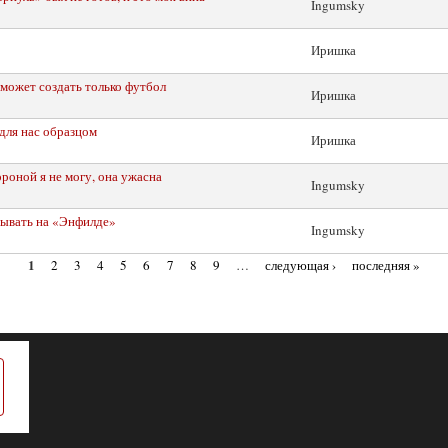
Ingumsky
Иришка
может создать только футбол
Иришка
для нас образцом
Иришка
оной я не могу, она ужасна
Ingumsky
рывать на «Энфилде»
Ingumsky
1
2
3
4
5
6
7
8
9
…
следующая ›
последняя »