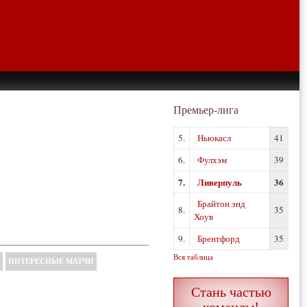
Премьер-лига
5.
Ньюкасл
41
6.
Фулхэм
39
7.
Ливерпуль
36
Брайтон энд
8.
35
Хоув
9.
Брентфорд
35
Вся таблица
ИНТЕРЕСНЫЕ МАТЧИ
Стань частью
команды!