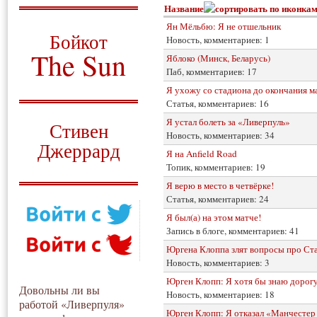
Название
О том, когда появился
Ян Мёльбю: Я не отшельник
и зачем нужен
Бойкот
Новость, комментариев: 1
The Sun
Яблоко (Минск, Беларусь)
Паб, комментариев: 17
Для тех, у кого всё ещё остались
Я ухожу со стадиона до окончания м
вопросы
Статья, комментариев: 16
Русский перевод
Я устал болеть за «Ливерпуль»
Стивен
Новость, комментариев: 34
Джеррард
Я на Anfield Road
Топик, комментариев: 19
Моя история
Я верю в место в четвёрке!
Статья, комментариев: 24
Я был(а) на этом матче!
Запись в блоге, комментариев: 41
Юргена Клоппа злят вопросы про Ст
Новость, комментариев: 3
Юрген Клопп: Я хотя бы знаю дорогу
Довольны ли вы
Новость, комментариев: 18
работой «Ливерпуля»
Юрген Клопп: Я отказал «Манчестер 