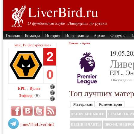
LiverBird.ru
О футбольном клубе «Ливерпуль» по-русски
Главная
Команда
История
Информация
Архив
Форумы
П
Главная
»
Архив
май, 19 (воскресенье)
19.05.20
2
Ливе
0
EPL,
Эн
Обсуждение 
EPL
Вулвз
:
Топ лучших матери
Энфилд
(H)
Материалы
Комментарии
АВТОРСКИЕ БЛОГИ
СТАТЬИ О КЛУ
t.me/TheLiverbird
ПЕСНИ И ЧАНТЫ
ПРОФИЛИ ИГРО