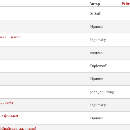
Автор
Рейт
St.Saff
Иришка
атча… и что?!
Ingumsky
mertzan
Diplomoff
Иришка
john_houlding
арриджа
Ingumsky
 к финалам
Иришка
Юнайтед», да, я такой