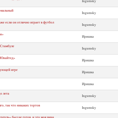
Ingumsky
рмальный
Ingumsky
же если он отлично играет в футбол
Ingumsky
ли»
Иришка
 Стамбуле
Ingumsky
 «Юнайтед»
Иришка
дующей игре
Иришка
Иришка
о лета
Ingumsky
о, так что никаких тортов
Ingumsky
рпуль» был не готов, и это моя вина